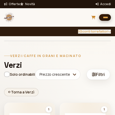
Offerte
Novità
Accedi
Sconti torrefattori
INTENSITÀ
TUTTE
Filtra per intensità
VERZI
/
CAFFE IN GRANI E MACINATO
Filtra
Verzi
Bevande
Filtri
Solo ordinabili
Prezzo crescente
Torna a Verzì
1
1