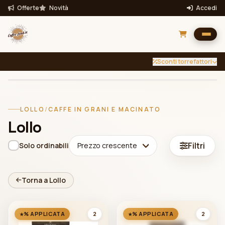
Offerte
Novità
Accedi
Sconti torrefattori
INTENSITÀ
TUTTE
Filtra per intensità
LOLLO
/
CAFFE IN GRANI E MACINATO
Filtra
Lollo
Bevande
Filtri
Solo ordinabili
Prezzo crescente
Torna a Lollo
2
2
% APPLICATA
% APPLICATA