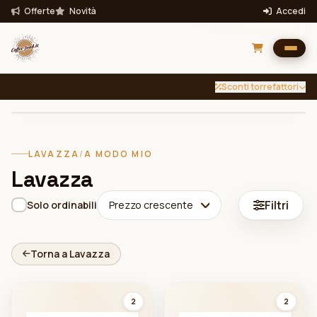
Offerte
Novità
Accedi
Sconti torrefattori
INTENSITÀ
TUTTE
Filtra per intensità
LAVAZZA
/
A MODO MIO
Filtra
Lavazza
Bevande
Filtri
Solo ordinabili
Prezzo crescente
Torna a Lavazza
2
2