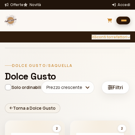
Offerte
Novità
Accedi
Sconti torrefattori
INTENSITÀ
TUTTE
Filtra per intensità
DOLCE GUSTO
/
SAQUELLA
Filtra
Dolce Gusto
Bevande
Filtri
Solo ordinabili
Prezzo crescente
Torna a Dolce Gusto
2
2