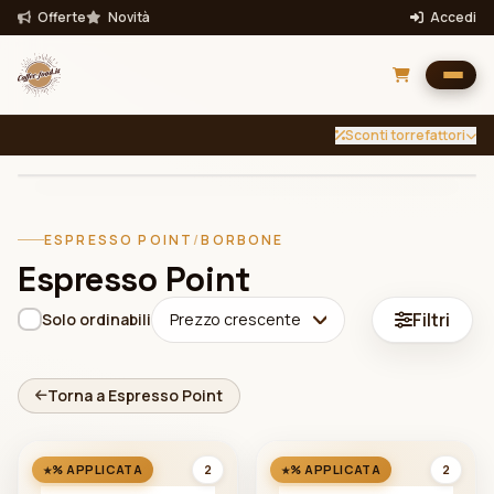
Offerte
Novità
Accedi
Sconti torrefattori
INTENSITÀ
TUTTE
Filtra per intensità
ESPRESSO POINT
/
BORBONE
Filtra
Espresso Point
Bevande
Filtri
Solo ordinabili
Prezzo crescente
Torna a Espresso Point
2
2
% APPLICATA
% APPLICATA