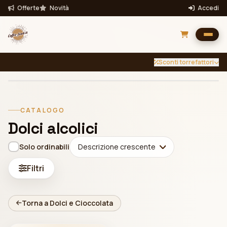
Offerte
Novità
Accedi
Sconti torrefattori
INTENSITÀ
TUTTE
Filtra per intensità
CATALOGO
Filtra
Dolci alcolici
Bevande
Solo ordinabili
Descrizione crescente
Filtri
Torna a Dolci e Cioccolata