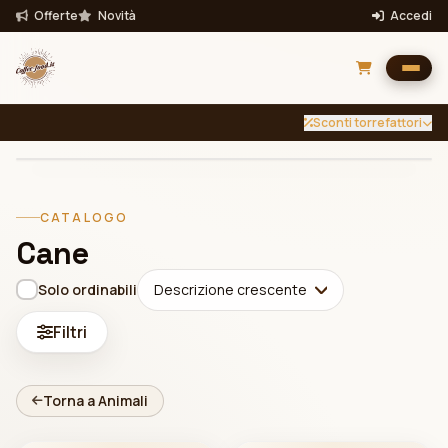
Offerte
Novità
Accedi
Sconti torrefattori
INTENSITÀ
TUTTE
Filtra per intensità
CATALOGO
Filtra
Cane
Bevande
Solo ordinabili
Descrizione crescente
Filtri
Torna a Animali